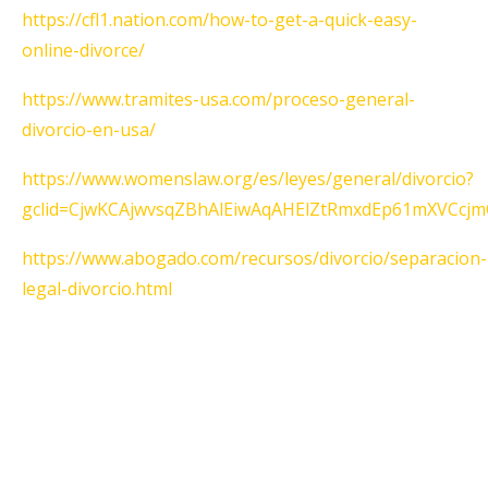
https://cfl1.nation.com/how-to-get-a-quick-easy-
online-divorce/
https://www.tramites-usa.com/proceso-general-
divorcio-en-usa/
https://www.womenslaw.org/es/leyes/general/divorcio?
gclid=CjwKCAjwvsqZBhAlEiwAqAHElZtRmxdEp61mXVCc
https://www.abogado.com/recursos/divorcio/separacion-
legal-divorcio.html