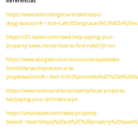
Referencias
https://www.billin.net/glosario/definicion-
desgravacion/#:~:text=La%20Desgravaci%C3%B3n%20e
https://cfl1.nation.com/need-help-paying-your-
property-taxes-heres-how-to-find-relief/?jr=on
https://www.abogado.com/recursos/propiedades-
inmobiliarias/impuestos-a-la-
propiedad.html#:~:text=En%20promedio%2C%20el%2
https://www.revenue.ie/en/property/local-property-
tax/paying-your-lpt/index.aspx
https://smartasset.com/taxes/property-
taxes#:~:text=Simply%20put%2C%20property%20taxes%